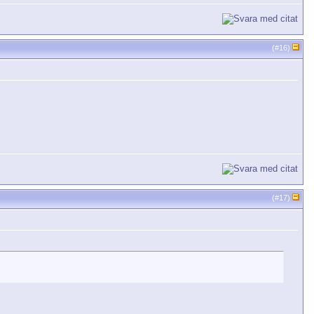
(#
16
)
(#
17
)