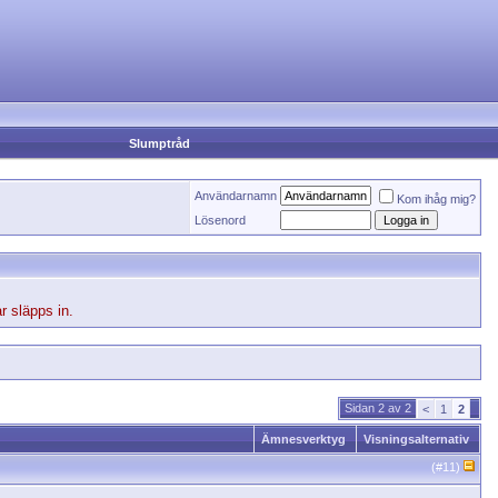
Slumptråd
Användarnamn
Kom ihåg mig?
Lösenord
r släpps in.
Sidan 2 av 2
<
1
2
Ämnesverktyg
Visningsalternativ
(#
11
)