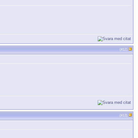
(#
12
)
(#
13
)