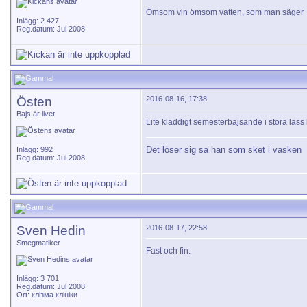
Ömsom vin ömsom vatten, som man säger
Inlägg: 2 427
Reg.datum: Jul 2008
Östen
2016-08-16, 17:38
Bajs är livet
Lite kladdigt semesterbajsande i stora lass h
Det löser sig sa han som sket i vasken
Inlägg: 992
Reg.datum: Jul 2008
Sven Hedin
2016-08-17, 22:58
Smegmatiker
Fast och fin.
Inlägg: 3 701
Reg.datum: Jul 2008
Ort: клізма клініки