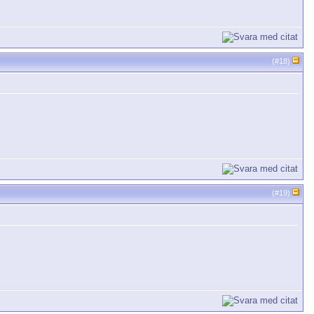
(#
18
)
(#
19
)