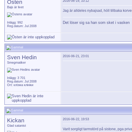
Östen
2016-06-19, 10:12
Bajs är livet
Jag är alldeles nybajsad, höll tillbaka kor
Det löser sig sa han som sket i vasken
Inlägg: 992
Reg.datum: Jul 2008
Sven Hedin
2016-06-21, 23:01
Smegmatiker
Inlägg: 3 701
Reg.datum: Jul 2008
Ort: клізма клініки
Kickan
2016-06-22, 19:53
Glad satanist
Varit sorgligt tarmstörd på sistone, pga priv