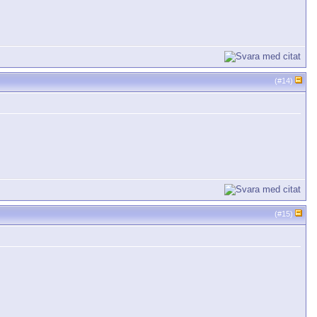
(#
14
)
(#
15
)