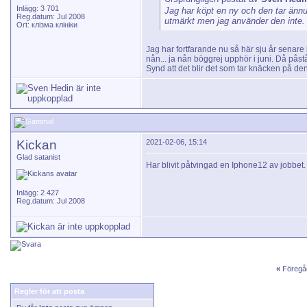
Inlägg: 3 701
Jag har köpt en ny och den tar ännu b
Reg.datum: Jul 2008
utmärkt men jag använder den inte.
Ort: клізма клініки
Jag har fortfarande nu så här sju år senar
nån... ja nån böggrej upphör i juni. Då pås
Synd att det blir det som tar knäcken på de
Kickan
2021-02-06, 15:14
Glad satanist
Har blivit påtvingad en Iphone12 av jobbet
Inlägg: 2 427
Reg.datum: Jul 2008
«
Föregå
Regler för att posta