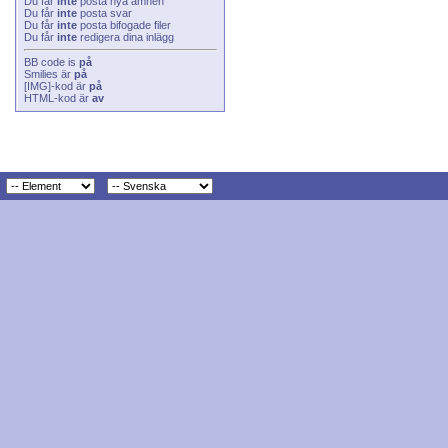
Du får
inte
posta nya ämnen
Du får
inte
posta svar
Du får
inte
posta bifogade filer
Du får
inte
redigera dina inlägg
BB code
is
på
Smilies
är
på
[IMG]
-kod är
på
HTML-kod är
av