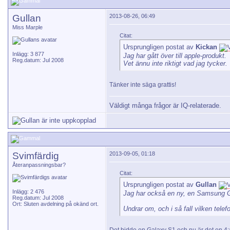
Gullan
2013-08-26, 06:49
Miss Marple
Citat:
Ursprungligen postat av
Kickan
Inlägg: 3 877
Jag har gått över till apple-produkt.
Reg.datum: Jul 2008
Vet ännu inte riktigt vad jag tycker.
Tänker inte säga grattis!
Väldigt många frågor är IQ-relaterade.
Svimfärdig
2013-09-05, 01:18
Återanpassningsbar?
Citat:
Ursprungligen postat av
Gullan
Inlägg: 2 476
Jag har också en ny, en Samsung Ga
Reg.datum: Jul 2008
Ort: Sluten avdelning på okänd ort.
Undrar om, och i så fall vilken tele