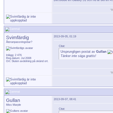
Det bidde en Galaxy S1 och nu är det en 4
"B
Svimfärdig
2013-09-05, 01:19
Återanpassningsbar?
Citat:
Ursprungligen postat av
Gullan
Inlägg: 2 476
Tänker inte säga grattis!
Reg.datum: Jul 2008
Ort: Sluten avdelning på okänd ort.
"B
Gullan
2013-09-07, 08:41
Miss Marple
Citat: