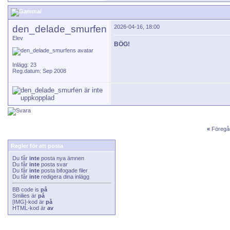
den_delade_smurfen
2026-04-16, 18:00
Elev
BÖG!
Inlägg: 23
Reg.datum: Sep 2008
«
Föregå
Regler för att posta
Du får
inte
posta nya ämnen
Du får
inte
posta svar
Du får
inte
posta bifogade filer
Du får
inte
redigera dina inlägg
BB code
is
på
Smilies
är
på
[IMG]
-kod är
på
HTML-kod är
av