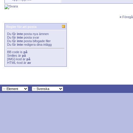
«
Föregå
Regler för att posta
Du får
inte
posta nya ämnen
Du får
inte
posta svar
Du får
inte
posta bifogade filer
Du får
inte
redigera dina inlägg
BB code
is
på
Smilies
är
på
[IMG]
-kod är
på
HTML-kod är
av