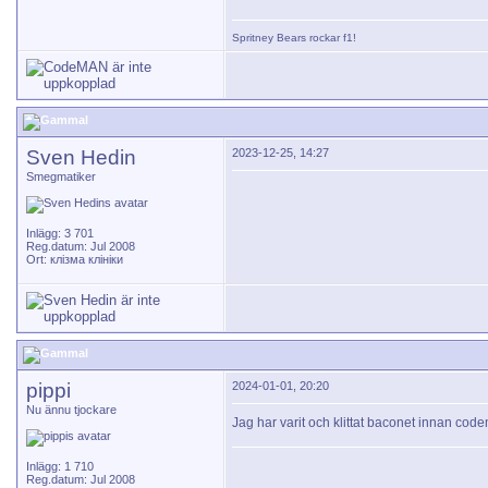
Spritney Bears
rockar f1!
Sven Hedin
2023-12-25, 14:27
Smegmatiker
Inlägg: 3 701
Reg.datum: Jul 2008
Ort: клізма клініки
pippi
2024-01-01, 20:20
Nu ännu tjockare
Jag har varit och klittat baconet innan cod
Inlägg: 1 710
Reg.datum: Jul 2008