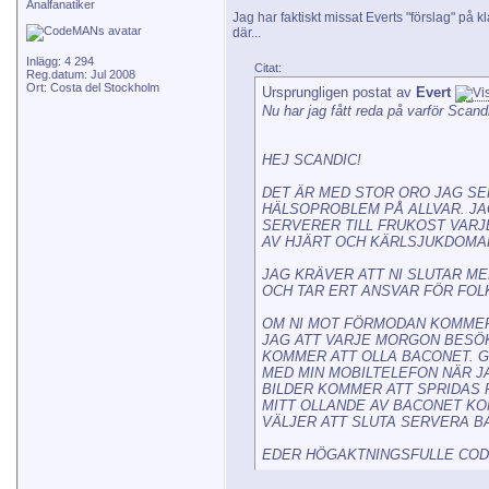
Analfanatiker
Jag har faktiskt missat Everts "förslag" på
där...
Inlägg: 4 294
Citat:
Reg.datum: Jul 2008
Ort: Costa del Stockholm
Ursprungligen postat av
Evert
Nu har jag fått reda på varför Scand
HEJ SCANDIC!
DET ÄR MED STOR ORO JAG SER
HÄLSOPROBLEM PÅ ALLVAR. JA
SERVERER TILL FRUKOST VARJ
AV HJÄRT OCH KÄRLSJUKDOMA
JAG KRÄVER ATT NI SLUTAR ME
OCH TAR ERT ANSVAR FÖR FOLK
OM NI MOT FÖRMODAN KOMMER
JAG ATT VARJE MORGON BESÖ
KOMMER ATT OLLA BACONET. GI
MED MIN MOBILTELEFON NÄR J
BILDER KOMMER ATT SPRIDAS 
MITT OLLANDE AV BACONET KO
VÄLJER ATT SLUTA SERVERA B
EDER HÖGAKTNINGSFULLE CO