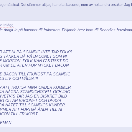
 klagomålstext. Det stämmer att jag har ollat baconet, men av helt andra orsaker. Ja
ic dragit in på baconet till frukosten. Följande brev kom till Scandics huvukon
 ATT NI PÅ SCANDIC INTE TAR FOLKS
G TÄNKER DÅ PÅ BACONET SOM NI
E MORGON. FOLK KAN FAKTISKT DÖ
R OM DE ÄTER FÖR MYCKET BACON.
D BACON TILL FRUKOST PÅ SCANDIC
S LIV OCH HÄLSA!!!
 ATT TROTSA MINA ORDER KOMMER
KA NÅGRA SCANDICHOTELL OCH JAG
VETVIS TAR JAG EN DISKRET BILD
AG OLLAR BACONET OCH DESSA
PÅ NÄTET TILL SCANDICS KUNDER.
MMER ATT FORTGÅ ÄNDA TILL NI
ACON TILL FRUKOST.
DEMAN