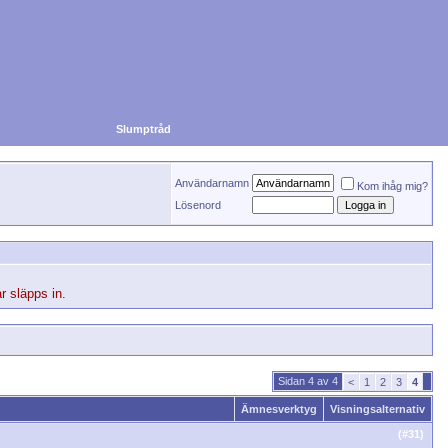
Slumptråd
Användarnamn
Kom ihåg mig?
Lösenord
r släpps in.
Sidan 4 av 4
<
1
2
3
4
Ämnesverktyg
Visningsalternativ
(#
31
)