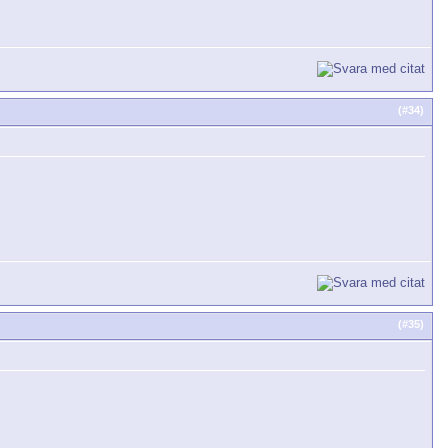
(#
34
)
(#
35
)