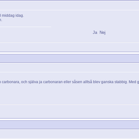
ll middag idag.
n.
Ja
Nej
n carbonara, och själva ja carbonaran eller såsen alltså blev ganska stabbig. Med 