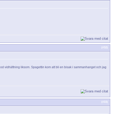
(#
32
)
god vidhäftning liksom. Spagettin kom att bli en bisak i sammanhanget och jag
(#
33
)