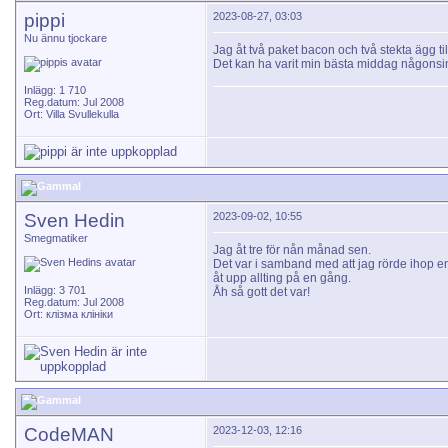
pippi
2023-08-27, 03:03
Nu ännu tjockare
Jag åt två paket bacon och två stekta ägg ti
Det kan ha varit min bästa middag någonsi
Inlägg: 1 710
Reg.datum: Jul 2008
Ort: Villa Svullekulla
Sven Hedin
2023-09-02, 10:55
Smegmatiker
Jag åt tre för nån månad sen.
Det var i samband med att jag rörde ihop e
åt upp allting på en gång.
Inlägg: 3 701
Åh så gott det var!
Reg.datum: Jul 2008
Ort: клізма клініки
CodeMAN
2023-12-03, 12:16