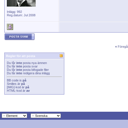
Inlägg: 992
Reg.datum: Jul 2008
«
Föregå
Regler för att posta
Du får
inte
posta nya ämnen
Du får
inte
posta svar
Du får
inte
posta bifogade filer
Du får
inte
redigera dina inlägg
BB code
is
på
Smilies
är
på
[IMG]
-kod är
på
HTML-kod är
av