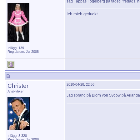
såg Täppas Fogelberg på tåget i fredags. h
Ich mich geduckt
Inlägg: 139
Reg.datum: Jul 2008
Christer
2010-04-28, 22:56
Anal-ytiker
Jag sprang på Björn von Sydow på Arlan
Inlägg: 3 320
Reg.datum: Jul 2008