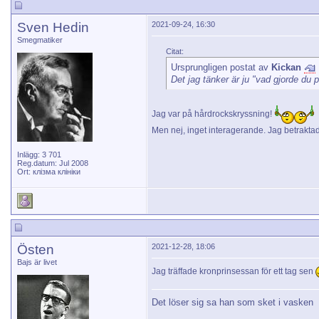
Sven Hedin
2021-09-24, 16:30
Smegmatiker
Citat:
Ursprungligen postat av
Kickan
Det jag tänker är ju "vad gjorde d
Jag var på hårdrockskryssning!
Men nej, inget interagerande. Jag betrakt
Inlägg: 3 701
Reg.datum: Jul 2008
Ort: клізма клініки
Östen
2021-12-28, 18:06
Bajs är livet
Jag träffade kronprinsessan för ett tag sen
Det löser sig sa han som sket i vasken