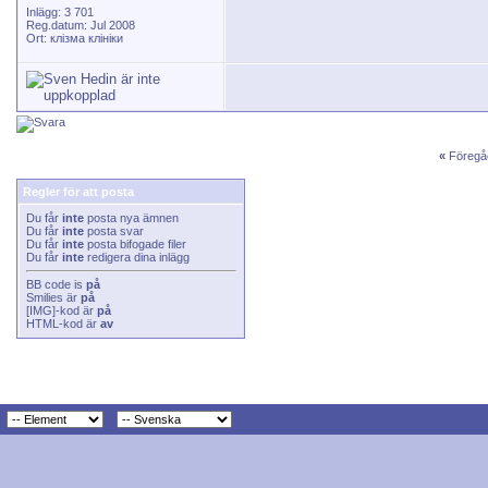
Inlägg: 3 701
Reg.datum: Jul 2008
Ort: клізма клініки
«
Föregå
Regler för att posta
Du får
inte
posta nya ämnen
Du får
inte
posta svar
Du får
inte
posta bifogade filer
Du får
inte
redigera dina inlägg
BB code
is
på
Smilies
är
på
[IMG]
-kod är
på
HTML-kod är
av