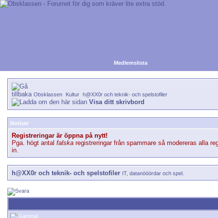
Medlemslista
Obsklassen
Kultur
h@XX0r och teknik- och spelstofiler
Visa ditt skrivbord
Notiser
Registreringar är öppna på nytt!
Pga. högt antal
falska
registreringar från spammare så modereras alla reg
in.
h@XX0r och teknik- och spelstofiler
IT, datanööördar och spel.