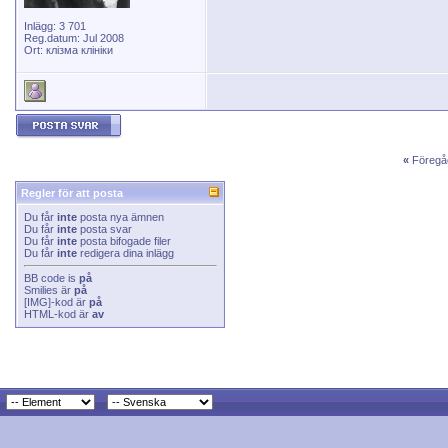
Inlägg: 3 701
Reg.datum: Jul 2008
Ort: клізма клініки
«
Föregå
Regler för att posta
Du får
inte
posta nya ämnen
Du får
inte
posta svar
Du får
inte
posta bifogade filer
Du får
inte
redigera dina inlägg
BB code
is
på
Smilies
är
på
[IMG]
-kod är
på
HTML-kod är
av