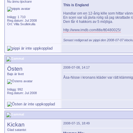
Nu ännu tjockare
This is England
Handlar om en 12-årig kille som hittar vänn
Inlägg: 1 710
En scen var så jävla rolig så jag skrattade r
Reg.datum: Jul 2008
Den får 4 hakkors av 5 möjliga.
Ort: Villa Svullekulla
http://www.imdb.com/title/tt0480025/
Senast redigerad av pippi den 2008-07-07 kloc
Östen
2008-07-08, 14:17
Bajs är livet
Åsa-Nisse i kronans kläder var rätt klämmig
Inlägg: 992
Reg.datum: Jul 2008
Kickan
2008-07-15, 18:49
Glad satanist