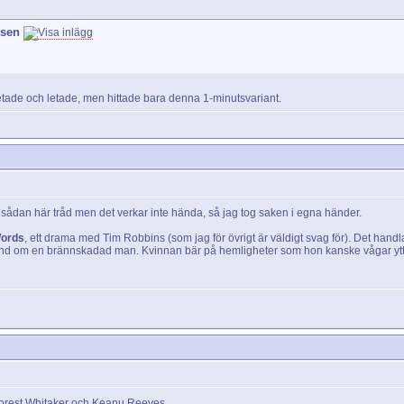
psen
 letade och letade, men hittade bara denna 1-minutsvariant.
n sådan här tråd men det verkar inte hända, så jag tog saken i egna händer.
Words
, ett drama med Tim Robbins (som jag för övrigt är väldigt svag för). Det hand
and om en brännskadad man. Kvinnan bär på hemligheter som hon kanske vågar yttra
. Forest Whitaker och Keanu Reeves.