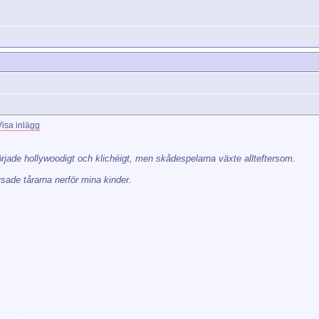
jade hollywoodigt och klichéigt, men skådespelarna växte allteftersom.
sade tårarna nerför mina kinder.