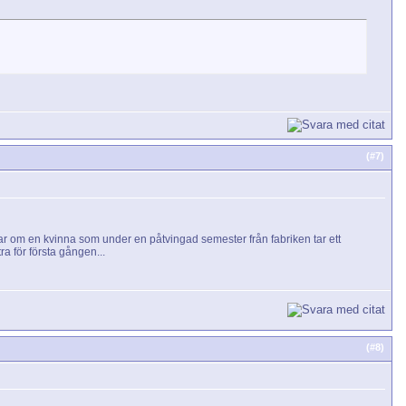
(#
7
)
lar om en kvinna som under en påtvingad semester från fabriken tar ett
 för första gången...
(#
8
)