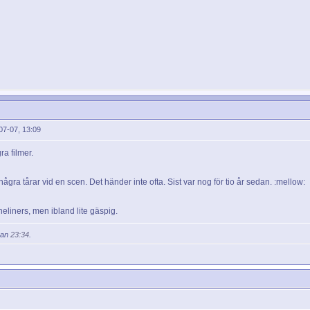
07-07, 13:09
ra filmer.
ågra tårar vid en scen. Det händer inte ofta. Sist var nog för tio år sedan. :mellow:
eliners, men ibland lite gäspig.
kan
23:34
.