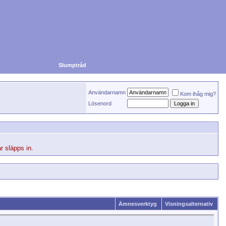
Slumptråd
Användarnamn
Kom ihåg mig?
Lösenord
r släpps in.
Ämnesverktyg
Visningsalternativ