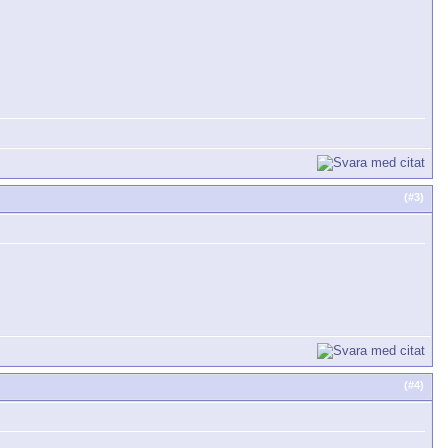
(#
3
)
(#
4
)