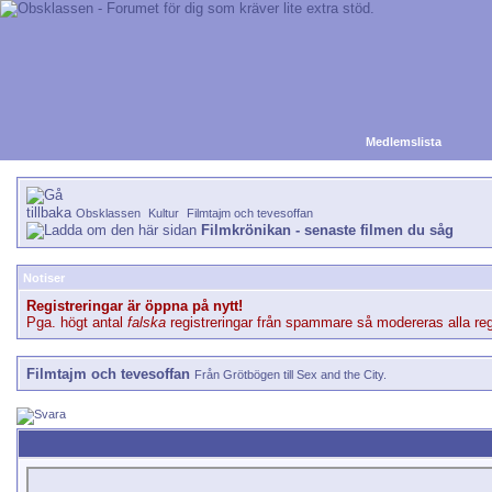
Medlemslista
Obsklassen
Kultur
Filmtajm och tevesoffan
Filmkrönikan - senaste filmen du såg
Notiser
Registreringar är öppna på nytt!
Pga. högt antal
falska
registreringar från spammare så modereras alla regi
Filmtajm och tevesoffan
Från Grötbögen till Sex and the City.