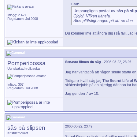
Citat:
Ursprungligen postat av
sås på sli
Inlägg: 2 427
Ojojoj. Vilken känsla.
Reg.datum: Jul 2008
Blev plötsligt sugen på att se den..
Du kommer inte att ångra dig i så fall. Jag
Pomperipossa
Senaste filmen du såg -
2008-08-22, 23:26
Ugnsbakad trollpacka
Jag har väntat på att någon skulle starta e
Tidigare ikväll såg jag
The Secret Life of 
Inlägg: 307
sköterskejobb på en oljerigg där hon tar h
Reg.datum: Jul 2008
Jag ger den 7 av 10.
sås på slipsen
2008-08-22, 23:49
Kristdemokrat
Street Kings, polisdrama/thriller med bl.a