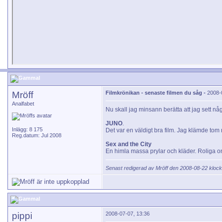
Mröff
Filmkrönikan - senaste filmen du såg -
2008-
Analfabet
Nu skall jag minsann berätta att jag sett någ
JUNO
.
Inlägg: 8 175
Det var en väldigt bra film. Jag klämde tom n
Reg.datum: Jul 2008
Sex and the City
En himla massa prylar och kläder. Roliga on
Senast redigerad av Mröff den 2008-08-22 kloc
pippi
2008-07-07, 13:36