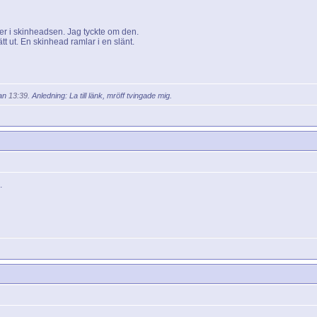
er i skinheadsen. Jag tyckte om den.
ätt ut. En skinhead ramlar i en slänt.
kan
13:39
. Anledning: La till länk, mröff tvingade mig.
.