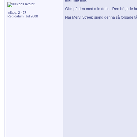
Mamma Mia
:
Gick på den med min dotter. Den började ho
Inlägg: 2 427
Reg.datum: Jul 2008
När Meryl Streep sjöng denna så forsade tå