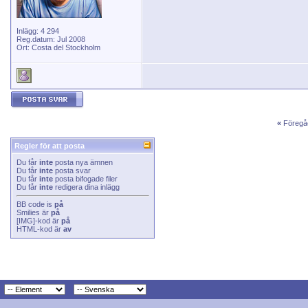
Inlägg: 4 294
Reg.datum: Jul 2008
Ort: Costa del Stockholm
«
Föregå
Regler för att posta
Du får
inte
posta nya ämnen
Du får
inte
posta svar
Du får
inte
posta bifogade filer
Du får
inte
redigera dina inlägg
BB code
is
på
Smilies
är
på
[IMG]
-kod är
på
HTML-kod är
av