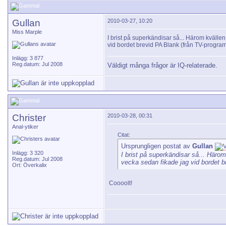
Gullan
2010-03-27, 10:20
Miss Marple
I brist på superkändisar så... Härom kvälle
vid bordet brevid PA Blank (från TV-progr
Inlägg: 3 877
Reg.datum: Jul 2008
Väldigt många frågor är IQ-relaterade.
Christer
2010-03-28, 00:31
Anal-ytiker
Citat:
Ursprungligen postat av
Gullan
Inlägg: 3 320
I brist på superkändisar så... Häro
Reg.datum: Jul 2008
vecka sedan fikade jag vid bordet 
Ort: Överkalix
Coooolt!