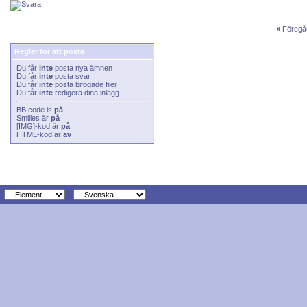
«
Föregå
Regler för att posta
Du får
inte
posta nya ämnen
Du får
inte
posta svar
Du får
inte
posta bifogade filer
Du får
inte
redigera dina inlägg
BB code
is
på
Smilies
är
på
[IMG]
-kod är
på
HTML-kod är
av