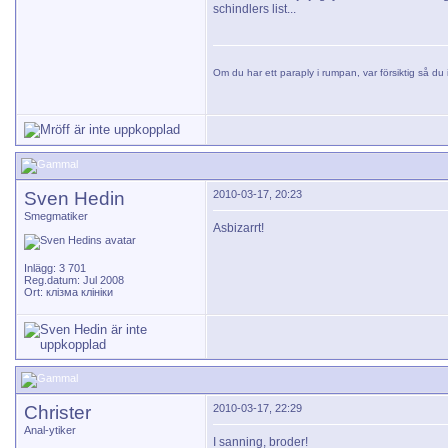
schindlers list...
Om du har ett paraply i rumpan, var försiktig så du i
Sven Hedin
2010-03-17, 20:23
Smegmatiker
Asbizarrt!
Inlägg: 3 701
Reg.datum: Jul 2008
Ort: клізма клініки
Christer
2010-03-17, 22:29
Anal-ytiker
I sanning, broder!