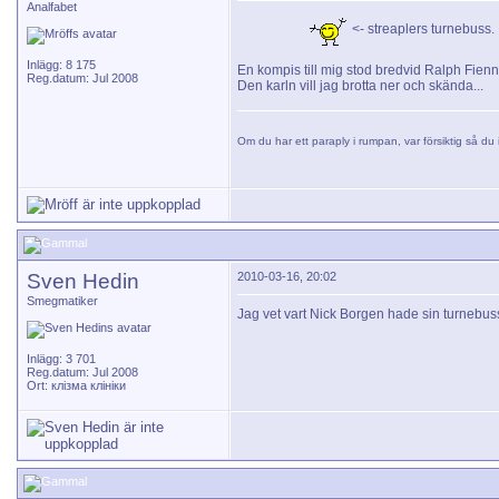
Analfabet
<- streaplers turnebuss.
Inlägg: 8 175
En kompis till mig stod bredvid Ralph Fienne
Reg.datum: Jul 2008
Den karln vill jag brotta ner och skända...
Om du har ett paraply i rumpan, var försiktig så du i
Sven Hedin
2010-03-16, 20:02
Smegmatiker
Jag vet vart Nick Borgen hade sin turnebuss
Inlägg: 3 701
Reg.datum: Jul 2008
Ort: клізма клініки