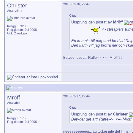
Christer
2010-03-16, 22:47
Anal-ytiker
Citat:
Ursprungligen postat av
Mröff
Inlägg: 3 320
<- streaplers turn
Reg.datum: Jul 2008
Ort: Överkalix
En kompis till mig stod bredvid Ralp
Den karln vill jag brotta ner och skä
Betyder det att: Raffe-->
<--- Mröff ??
Mröff
2010-03-17, 19:44
Analfabet
Citat:
Ursprungligen postat av
Christer
Inlägg: 8 175
Betyder det att: Raffe-->
<--- Mröff
Reg.datum: Jul 2008
neeeeeeeeeeej...jag tycker inte det finns ng