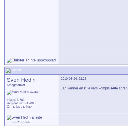
Sven Hedin
2010-03-24, 22:26
Smegmatiker
Jag känner en kille vars kompis
satte
spran
Inlägg: 3 701
Reg.datum: Jul 2008
Ort: клізма клініки