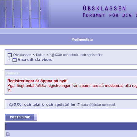
Medlemslista
Obsklassen
Kultur
h@XX0r och teknik- och spelstofiler
Visa ditt skrivbord
Notiser
Registreringar är öppna på nytt!
Pga. högt antal
falska
registreringar från spammare så modereras alla reg
in.
h@XX0r och teknik- och spelstofiler
IT, datanööördar och spel.