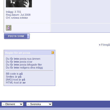
Inlägg: 3 701
Reg.datum: Jul 2008
Ort: клізма клініки
«
Föregå
Regler för att posta
Du får
inte
posta nya ämnen
Du får
inte
posta svar
Du får
inte
posta bifogade filer
Du får
inte
redigera dina inlägg
BB code
is
på
Smilies
är
på
[IMG]
-kod är
på
HTML-kod är
av