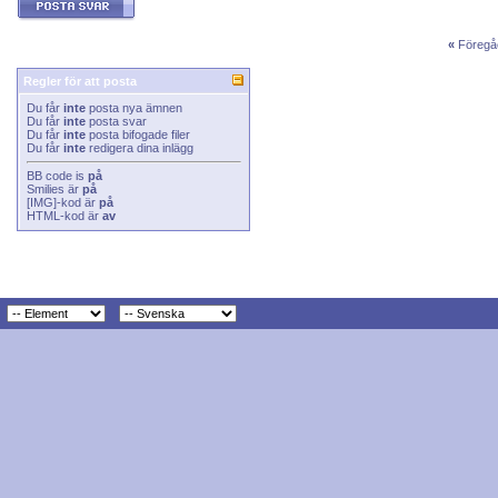
«
Föregå
Regler för att posta
Du får
inte
posta nya ämnen
Du får
inte
posta svar
Du får
inte
posta bifogade filer
Du får
inte
redigera dina inlägg
BB code
is
på
Smilies
är
på
[IMG]
-kod är
på
HTML-kod är
av