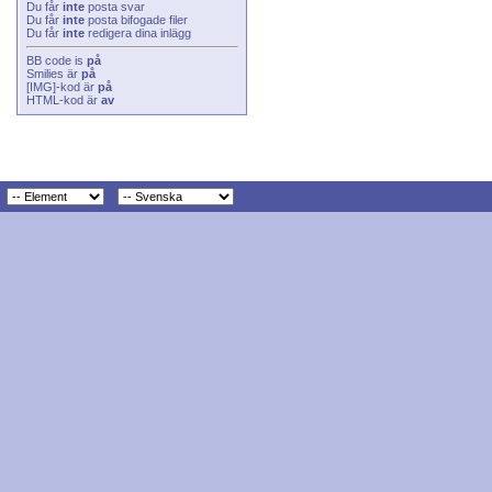
Du får
inte
posta svar
Du får
inte
posta bifogade filer
Du får
inte
redigera dina inlägg
BB code
is
på
Smilies
är
på
[IMG]
-kod är
på
HTML-kod är
av