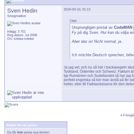
Sven Hedin
2019-03-10, 01:13
Smegmatiker
Citat:
Ursprungligen postat av
CodeMAN
Inlägg: 3 701
Fy på dig Sven. Hur kan du välja en
Reg.datum: Jul 2008
Ort: клізма клініки
Aber das ist Nicht normal, ja..
Ich möchte Deutsch sprechen, bitt
Ja jag vet, och nu så här i backspegeln skull
Tyskland, Österrike och Schweiz. Faktum är 
typ Rumänien och Sudetlandet så har jag fa
perfekt engelska så kör man ändå på fel sida 
heller, eller till Falklandsöarna för den del
«
Föregå
Regler för att posta
Du får
inte
posta nya ämnen