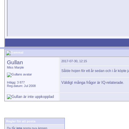
Gullan
2017-07-30, 12:15
Miss Marple
Sålde hojen för ett år sedan och i år köpte j
Väldigt många frågor är IQ-relaterade.
Inlägg: 3 877
Reg.datum: Jul 2008
Regler för att posta
Du får
inte
posta nya ämnen