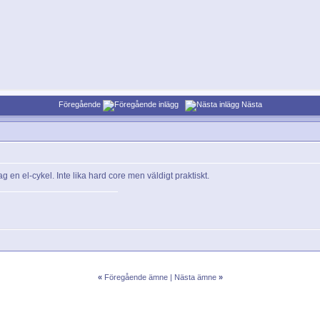
Föregående
Nästa
ag en el-cykel. Inte lika hard core men väldigt praktiskt.
«
Föregående ämne
|
Nästa ämne
»