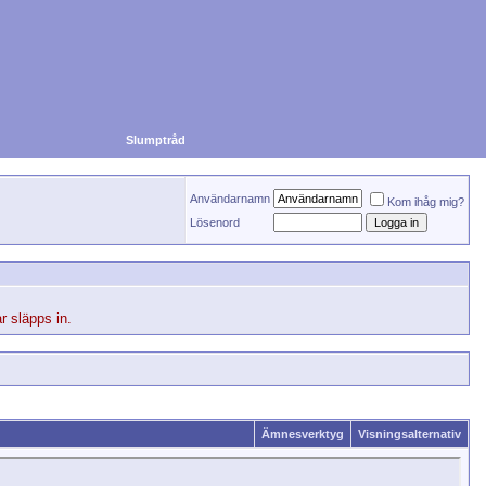
Slumptråd
Användarnamn
Kom ihåg mig?
Lösenord
r släpps in.
Ämnesverktyg
Visningsalternativ