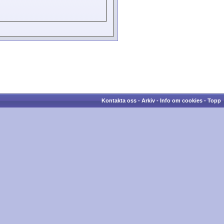
Kontakta oss
-
Arkiv
-
Info om cookies
-
Topp