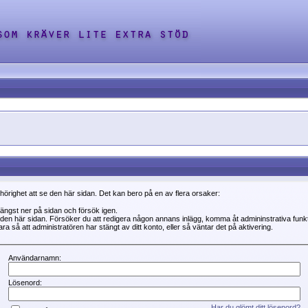
ehörighet att se den här sidan. Det kan bero på en av flera orsaker:
 längst ner på sidan och försök igen.
se den här sidan. Försöker du att redigera någon annans inlägg, komma åt admininstrativa fun
a så att administratören har stängt av ditt konto, eller så väntar det på aktivering.
Användarnamn:
Lösenord:
Har du glömt ditt lösenord?