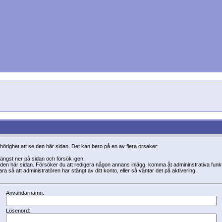
ehörighet att se den här sidan. Det kan bero på en av flera orsaker:
 längst ner på sidan och försök igen.
se den här sidan. Försöker du att redigera någon annans inlägg, komma åt admininstrativa fun
a så att administratören har stängt av ditt konto, eller så väntar det på aktivering.
Användarnamn:
Lösenord: