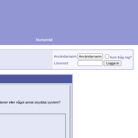
Slumptråd
Användarnamn
Kom ihåg mig?
Lösenord
ktioner eller något annat skyddat system?