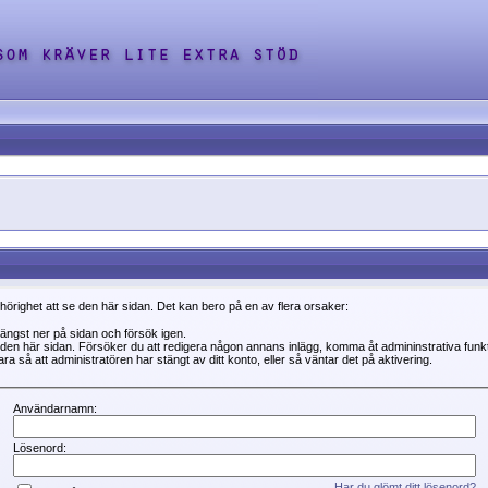
ehörighet att se den här sidan. Det kan bero på en av flera orsaker:
 längst ner på sidan och försök igen.
se den här sidan. Försöker du att redigera någon annans inlägg, komma åt admininstrativa fun
a så att administratören har stängt av ditt konto, eller så väntar det på aktivering.
Användarnamn:
Lösenord:
Har du glömt ditt lösenord?