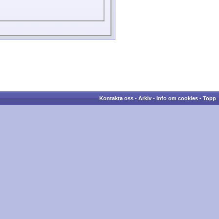
Kontakta oss
-
Arkiv
-
Info om cookies
-
Topp