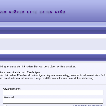
ehörighet att se den här sidan. Det kan bero på en av flera orsaker:
 längst ner på sidan och försök igen.
se den här sidan. Försöker du att redigera någon annans inlägg, komma åt admininstrativa fun
a så att administratören har stängt av ditt konto, eller så väntar det på aktivering.
Användarnamn:
Lösenord:
Har du glömt ditt lösenord?