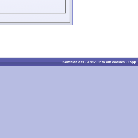
Kontakta oss
-
Arkiv
-
Info om cookies
-
Topp