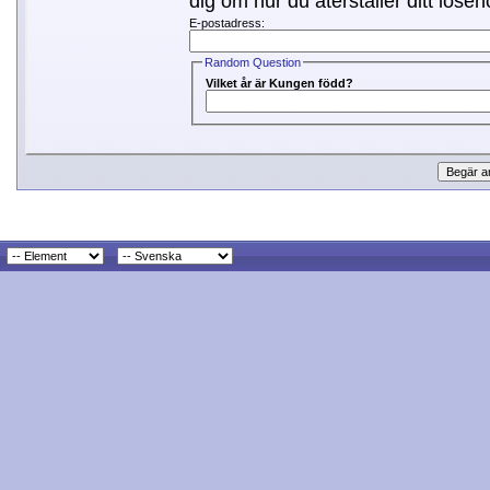
dig om hur du återställer ditt lösen
E-postadress:
Random Question
Vilket år är Kungen född?