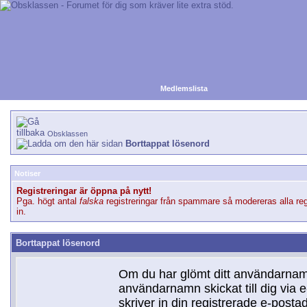
Medlemslista
Obsklassen
Borttappat lösenord
Notiser
Registreringar är öppna på nytt!
Pga. högt antal
falska
registreringar från spammare så modereras alla reg
in.
Borttappat lösenord
Om du har glömt ditt användarnamn
användarnamn skickat till dig via e
skriver in din registrerade e-postad