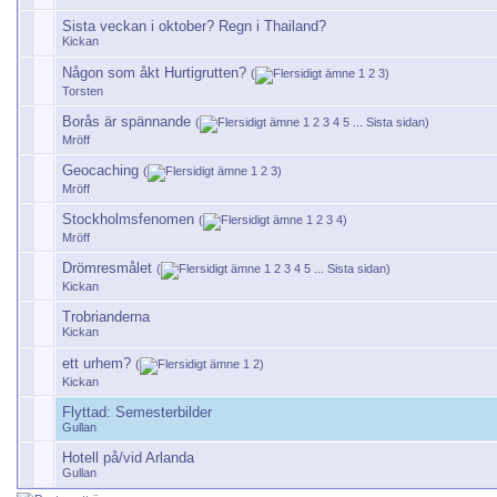
Sista veckan i oktober? Regn i Thailand?
Kickan
Någon som åkt Hurtigrutten?
(
1
2
3
)
Torsten
Borås är spännande
(
1
2
3
4
5
...
Sista sidan
)
Mröff
Geocaching
(
1
2
3
)
Mröff
Stockholmsfenomen
(
1
2
3
4
)
Mröff
Drömresmålet
(
1
2
3
4
5
...
Sista sidan
)
Kickan
Trobrianderna
Kickan
ett urhem?
(
1
2
)
Kickan
Flyttad:
Semesterbilder
Gullan
Hotell på/vid Arlanda
Gullan