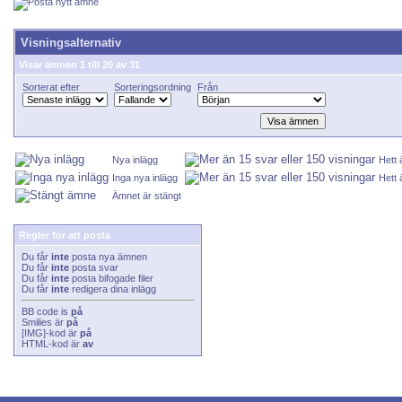
Visningsalternativ
Visar ämnen 1 till 20 av 31
Sorterat efter
Sorteringsordning
Från
Nya inlägg
Hett
Inga nya inlägg
Hett 
Ämnet är stängt
Regler för att posta
Du får
inte
posta nya ämnen
Du får
inte
posta svar
Du får
inte
posta bifogade filer
Du får
inte
redigera dina inlägg
BB code
is
på
Smilies
är
på
[IMG]
-kod är
på
HTML-kod är
av