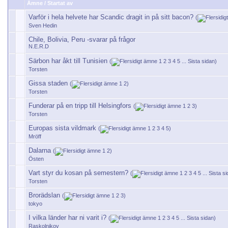
Ämne
/
Startat av
Varför i hela helvete har Scandic dragit in på sitt bacon?
(
Sven Hedin
Chile, Bolivia, Peru -svarar på frågor
N.E.R.D
Särbon har åkt till Tunisien
(
1
2
3
4
5
...
Sista sidan
)
Torsten
Gissa staden
(
1
2
)
Torsten
Funderar på en tripp till Helsingfors
(
1
2
3
)
Torsten
Europas sista vildmark
(
1
2
3
4
5
)
Mröff
Dalarna
(
1
2
)
Östen
Vart styr du kosan på semestern?
(
1
2
3
4
5
...
Sista s
Torsten
Brorädslan
(
1
2
3
)
tokyo
I vilka länder har ni varit i?
(
1
2
3
4
5
...
Sista sidan
)
Raskolnikov