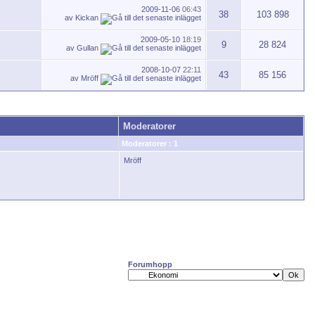
2009-11-06
06:43
38
103 898
av
Kickan
2009-05-10
18:19
9
28 824
av
Gullan
2008-10-07
22:11
43
85 156
av
Mröff
Moderatorer
Moderatorer : 1
Mröff
Forumhopp