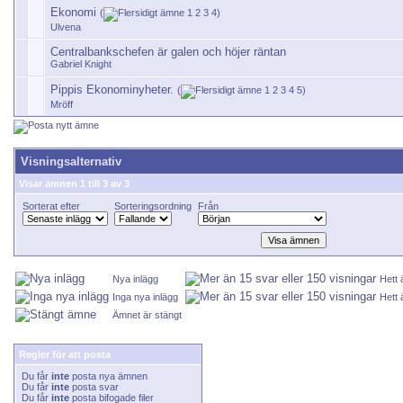
Ekonomi
(
1
2
3
4
)
Ulvena
Centralbankschefen är galen och höjer räntan
Gabriel Knight
Pippis Ekonominyheter.
(
1
2
3
4
5
)
Mröff
Visningsalternativ
Visar ämnen 1 till 3 av 3
Sorterat efter
Sorteringsordning
Från
Nya inlägg
Hett
Inga nya inlägg
Hett 
Ämnet är stängt
Regler för att posta
Du får
inte
posta nya ämnen
Du får
inte
posta svar
Du får
inte
posta bifogade filer