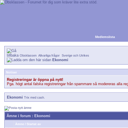
Medlemslista
Obsklassen
Allvarliga frågor
Sverige och Utrikes
Ekonomi
Notiser
Registreringar är öppna på nytt!
Pga. högt antal
falska
registreringar från spammare så modereras alla regi
Ekonomi
Trix med cash.
Ämne i forum
: Ekonomi
Ämne
/
Startat av