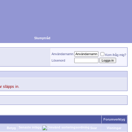
Slumptråd
Användarnamn
Kom ihåg mig?
Lösenord
r släpps in.
Forumverktyg
Senaste inlägg
Betyg
Svar
Visningar