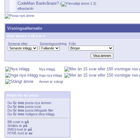
CodeMan Bankrånare?
(
1
2
)
elbastardo
Visningsalternativ
Visar ämnen 1 till 2 av 2
Sorterat efter
Sorteringsordning
Från
Nya inlägg
Hett
Inga nya inlägg
Hett 
Ämnet är stängt
Regler för att posta
Du får
inte
posta nya ämnen
Du får
inte
posta svar
Du får
inte
posta bifogade filer
Du får
inte
redigera dina inlägg
BB code
is
på
Smilies
är
på
[IMG]
-kod är
på
HTML-kod är
av