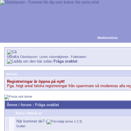
Medlemslista
Obsklassen
Livets väsentligheter
Foliehatten
Fråga oraklet
Notiser
Registreringar är öppna på nytt!
Pga. högt antal
falska
registreringar från spammare så modereras alla regi
Ämne i forum
: Fråga oraklet
Ämne
/
Startat av
När kommer de?
(
1
2
3
)
Gullan