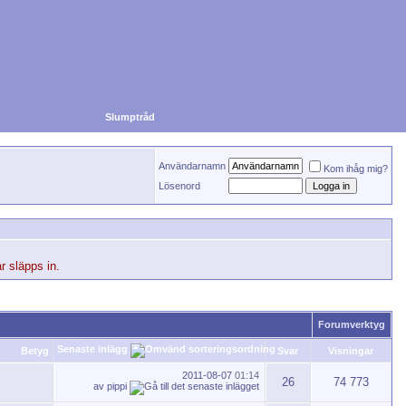
Slumptråd
Användarnamn
Kom ihåg mig?
Lösenord
r släpps in.
Forumverktyg
Senaste inlägg
Betyg
Svar
Visningar
2011-08-07
01:14
26
74 773
av
pippi