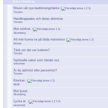
Ämne
/
Startat av
Röven vår nya bedömningsfaktor
(
1
2
3
)
Torsten
Handikappades och deras drömmar
Torsten
Mot mörkret.
(
1
2
)
Skumberg
Att inte kunna se på döda människor
(
1
2
)
Kickan
Tänk om det var tvärtom?
Torsten
Spirituella saker som händer oss
satsumas
Är du optimist eller pessemist?
Torsten
Klockan.
(
1
2
)
Mröff
Mot ljuset.
Skumberg
Lycka är..
(
1
2
3
4
)
skumrask