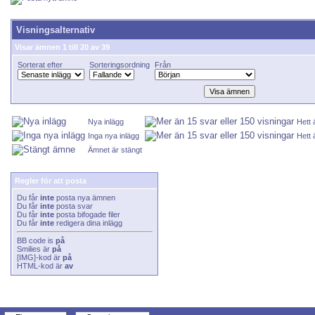
Visningsalternativ
Visar ämnen 1 till 20 av 39
Sorterat efter
Sorteringsordning
Från
Nya inlägg
Hett
Inga nya inlägg
Hett 
Ämnet är stängt
Regler för att posta
Du får
inte
posta nya ämnen
Du får
inte
posta svar
Du får
inte
posta bifogade filer
Du får
inte
redigera dina inlägg
BB code
is
på
Smilies
är
på
[IMG]
-kod är
på
HTML-kod är
av