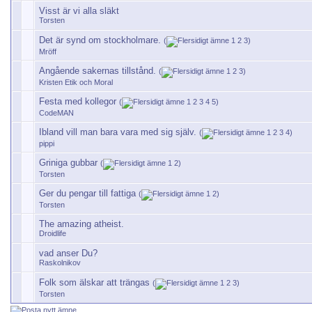
Visst är vi alla släkt
Torsten
Det är synd om stockholmare.
(
1
2
3
)
Mröff
Angående sakernas tillstånd.
(
1
2
3
)
Kristen Etik och Moral
Festa med kollegor
(
1
2
3
4
5
)
CodeMAN
Ibland vill man bara vara med sig själv.
(
1
2
3
4
)
pippi
Griniga gubbar
(
1
2
)
Torsten
Ger du pengar till fattiga
(
1
2
)
Torsten
The amazing atheist.
Droidlife
vad anser Du?
Raskolnikov
Folk som älskar att trängas
(
1
2
3
)
Torsten