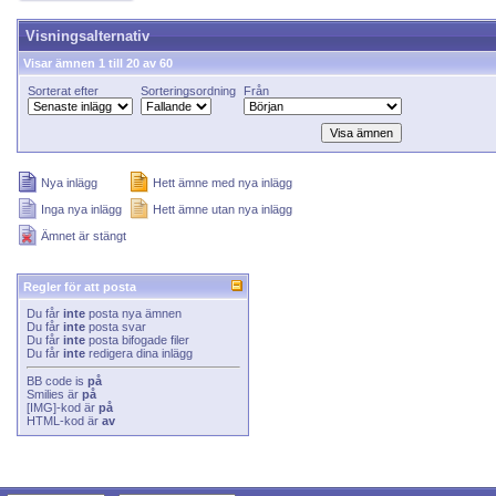
Visningsalternativ
Visar ämnen 1 till 20 av 60
Sorterat efter
Sorteringsordning
Från
Nya inlägg
Hett ämne med nya inlägg
Inga nya inlägg
Hett ämne utan nya inlägg
Ämnet är stängt
Regler för att posta
Du får
inte
posta nya ämnen
Du får
inte
posta svar
Du får
inte
posta bifogade filer
Du får
inte
redigera dina inlägg
BB code
is
på
Smilies
är
på
[IMG]
-kod är
på
HTML-kod är
av