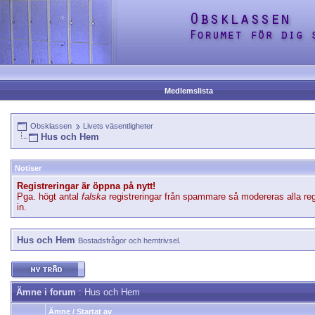
Medlemslista
Obsklassen
Livets väsentligheter
Hus och Hem
Notiser
Registreringar är öppna på nytt!
Pga. högt antal
falska
registreringar från spammare så modereras alla reg
in.
Hus och Hem
Bostadsfrågor och hemtrivsel.
Ämne i forum
: Hus och Hem
Ämne
/
Startat av