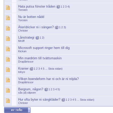
Hata putsa fönster tråden
(
1
2
3
4
)
Torsten
Nu är botten nådd
Torsten
Äter/dricker ni i sängen?
(
1
2
3
)
Christer
Lånstrategi
(
1
2
)
Mröff
Microsoft support ringer hem till dig
Kickan
Min mardröm till tvättsmaskin
Drapåtrissor
Kranier
(
1
2
3
4
5
...
Sista sidan
)
tokyo
Vilken boendeform har ni och är ni nöjda?
Drapåtrissor
Bergrum, någon?
(
1
2
3
4
5
)
sås på slipsen
Hur ofta byter ni sängkläder?
(
1
2
3
4
5
...
Sista sidan
)
Christer