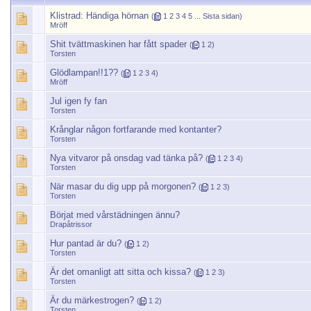
Klistrad:
Händiga hörnan
(
1
2
3
4
5
...
Sista sidan
)
Mröff
Shit tvättmaskinen har fått spader
(
1
2
)
Torsten
Glödlampan!!1??
(
1
2
3
4
)
Mröff
Jul igen fy fan
Torsten
Krånglar någon fortfarande med kontanter?
Torsten
Nya vitvaror på onsdag vad tänka på?
(
1
2
3
4
)
Torsten
När masar du dig upp på morgonen?
(
1
2
3
)
Torsten
Börjat med vårstädningen ännu?
Drapåtrissor
Hur pantad är du?
(
1
2
)
Torsten
Är det omanligt att sitta och kissa?
(
1
2
3
)
Torsten
Är du märkestrogen?
(
1
2
)
Torsten