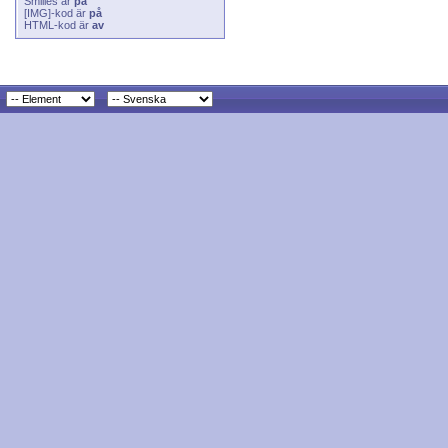
Smilies
är
på
[IMG]
-kod är
på
HTML-kod är
av