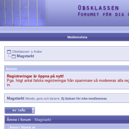
Medlemslista
Obsklassen
Kultur
Magstarkt
Notiser
Registreringar är öppna på nytt!
Pga. högt antal
falska
registreringar från spammare så modereras alla reg
in.
Magstarkt
Mondo, gore och bizarre.
Ej läsbart för icke-medlemmar.
Ämne i forum
: Magstarkt
Ämne
/
Startat av