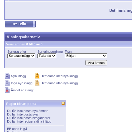
Det finns in
Visningsalternativ
Visar ämnen 0 till 0 av 0
Sorterat efter
Sorteringsordning
Från
Nya inlägg
Hett ämne med nya inlägg
Inga nya inlägg
Hett ämne utan nya inlägg
Ämnet är stängt
Regler för att posta
Du får
inte
posta nya ämnen
Du får
inte
posta svar
Du får
inte
posta bifogade filer
Du får
inte
redigera dina inlägg
BB code
is
på