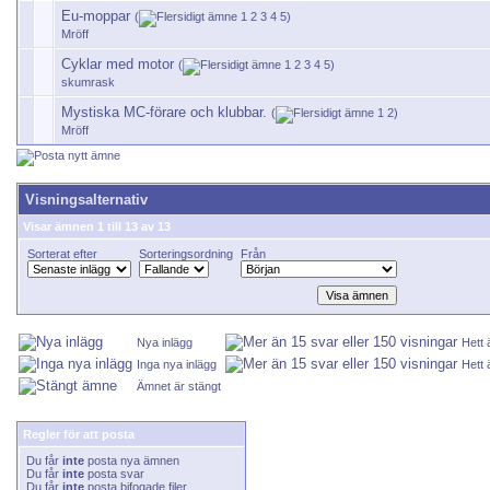
Eu-moppar
(
1
2
3
4
5
)
Mröff
Cyklar med motor
(
1
2
3
4
5
)
skumrask
Mystiska MC-förare och klubbar.
(
1
2
)
Mröff
Visningsalternativ
Visar ämnen 1 till 13 av 13
Sorterat efter
Sorteringsordning
Från
Nya inlägg
Hett
Inga nya inlägg
Hett 
Ämnet är stängt
Regler för att posta
Du får
inte
posta nya ämnen
Du får
inte
posta svar
Du får
inte
posta bifogade filer