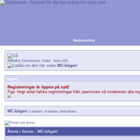
Medlemslista
Obsklassen
Kultur
Volvo 245
MC-bögeri
Notiser
Registreringar är öppna på nytt!
Pga. högt antal
falska
registreringar från spammare så modereras alla reg
in.
MC-bögeri
2-taktare, 4-taktare, baktaktare.
Ämne i forum
: MC-bögeri