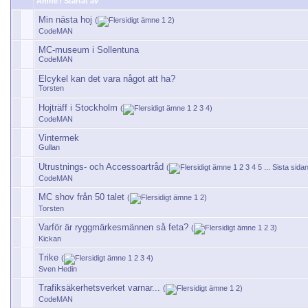
Ämne
/
Startat av
Min nästa hoj
(
1
2
)
CodeMAN
MC-museum i Sollentuna
CodeMAN
Elcykel kan det vara något att ha?
Torsten
Hojträff i Stockholm
(
1
2
3
4
)
CodeMAN
Vintermek
Gullan
Utrustnings- och Accessoartråd
(
1
2
3
4
5
...
Sista sida
CodeMAN
MC shov från 50 talet
(
1
2
)
Torsten
Varför är ryggmärkesmännen så feta?
(
1
2
3
)
Kickan
Trike
(
1
2
3
4
)
Sven Hedin
Trafiksäkerhetsverket varnar...
(
1
2
)
CodeMAN