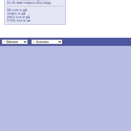
Du får
inte
redigera dina inlägg
BB code
is
på
Smilies
är
på
[IMG]
-kod är
på
HTML-kod är
av