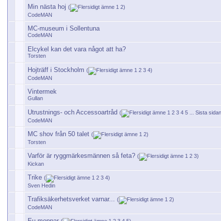
Min nästa hoj
(
1
2
)
CodeMAN
MC-museum i Sollentuna
CodeMAN
Elcykel kan det vara något att ha?
Torsten
Hojträff i Stockholm
(
1
2
3
4
)
CodeMAN
Vintermek
Gullan
Utrustnings- och Accessoartråd
(
1
2
3
4
5
...
Sista sida
CodeMAN
MC shov från 50 talet
(
1
2
)
Torsten
Varför är ryggmärkesmännen så feta?
(
1
2
3
)
Kickan
Trike
(
1
2
3
4
)
Sven Hedin
Trafiksäkerhetsverket varnar...
(
1
2
)
CodeMAN
Eu-moppar