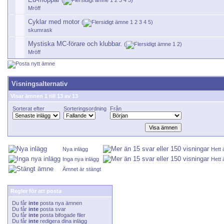
(
1
2
3
4
5
)
Mröff
Cyklar med motor
(
1
2
3
4
5
)
skumrask
Mystiska MC-förare och klubbar.
(
1
2
)
Mröff
Visningsalternativ
Visar ämnen 1 till 13 av 13
Sorterat efter
Sorteringsordning
Från
Nya inlägg
Hett
Inga nya inlägg
Hett 
Ämnet är stängt
Regler för att posta
Du får
inte
posta nya ämnen
Du får
inte
posta svar
Du får
inte
posta bifogade filer
Du får
inte
redigera dina inlägg