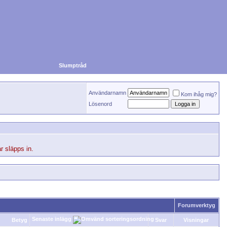
Slumptråd
Användarnamn
Kom ihåg mig?
Lösenord
r släpps in.
Forumverktyg
Senaste inlägg
Betyg
Svar
Visningar