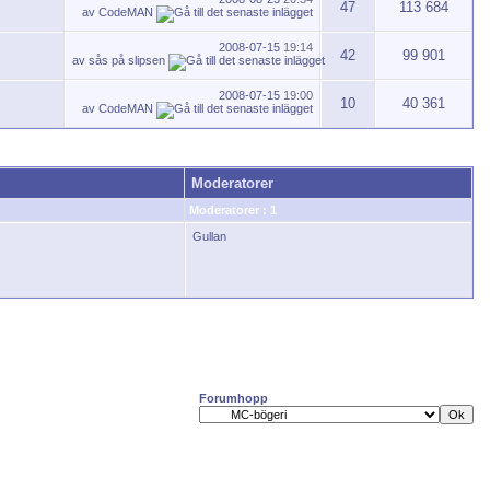
47
113 684
av
CodeMAN
2008-07-15
19:14
42
99 901
av
sås på slipsen
2008-07-15
19:00
10
40 361
av
CodeMAN
Moderatorer
Moderatorer : 1
Gullan
Forumhopp