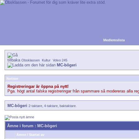
Medlemslista
Obsklassen
Kultur
Volvo 245
MC-bögeri
Notiser
Registreringar är öppna på nytt!
Pga. högt antal
falska
registreringar från spammare så modereras alla regi
MC-bögeri
2-taktare, 4-taktare, baktaktare.
Ämne i forum
: MC-bögeri
Ämne
/
Startat av