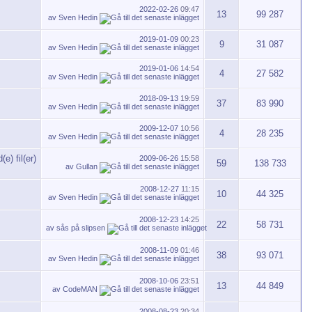
2022-02-26
09:47
13
99 287
av
Sven Hedin
2019-01-09
00:23
9
31 087
av
Sven Hedin
2019-01-06
14:54
4
27 582
av
Sven Hedin
2018-09-13
19:59
37
83 990
av
Sven Hedin
2009-12-07
10:56
4
28 235
av
Sven Hedin
2009-06-26
15:58
59
138 733
av
Gullan
2008-12-27
11:15
10
44 325
av
Sven Hedin
2008-12-23
14:25
22
58 731
av
sås på slipsen
2008-11-09
01:46
38
93 071
av
Sven Hedin
2008-10-06
23:51
13
44 849
av
CodeMAN
2008-08-23
20:34