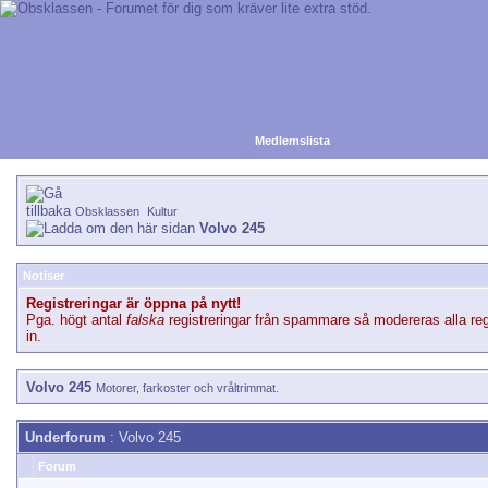
Medlemslista
Obsklassen
Kultur
Volvo 245
Notiser
Registreringar är öppna på nytt!
Pga. högt antal
falska
registreringar från spammare så modereras alla reg
in.
Volvo 245
Motorer, farkoster och vråltrimmat.
Underforum
: Volvo 245
Forum