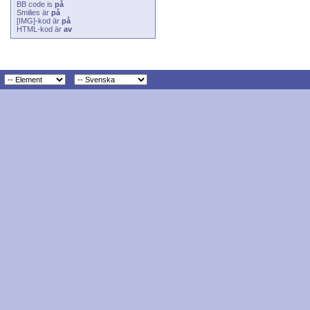
BB code
is
på
Smilies
är
på
[IMG]
-kod är
på
HTML-kod är
av