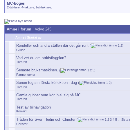
MC-bögeri
2-taktare, 4-taktare, baktaktare.
Ämne i forum
: Volvo 245
Ämne
/
Startat av
Rondeller och andra ställen där det går runt
(
1
2
)
Gullan
Vad vet du om stridsflygplan?
Torsten
Senaste bruksmaskinen.
(
1
2
3
)
Farmerlooker
Sonen tog sin första körlektion i dag
(
1
2
)
Torsten
Gamla gubbar som kör ihjäl sig på MC
Torsten
Test av bilnavigation
Koolaid
Tråden för Sven Hedin och Christer
(
1
2
3
4
5
...
Sista 
Christer