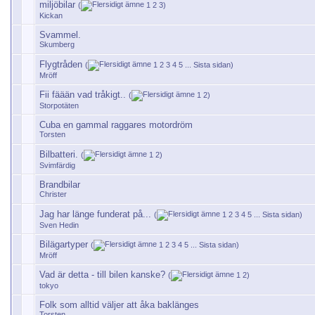
miljöbilar
(
1
2
3
)
Kickan
Svammel.
Skumberg
Flygtråden
(
1
2
3
4
5
...
Sista sidan
)
Mröff
Fii fäään vad tråkigt..
(
1
2
)
Storpotäten
Cuba en gammal raggares motordröm
Torsten
Bilbatteri.
(
1
2
)
Svimfärdig
Brandbilar
Christer
Jag har länge funderat på...
(
1
2
3
4
5
...
Sista sidan
)
Sven Hedin
Bilägartyper
(
1
2
3
4
5
...
Sista sidan
)
Mröff
Vad är detta - till bilen kanske?
(
1
2
)
tokyo
Folk som alltid väljer att åka baklänges
Torsten