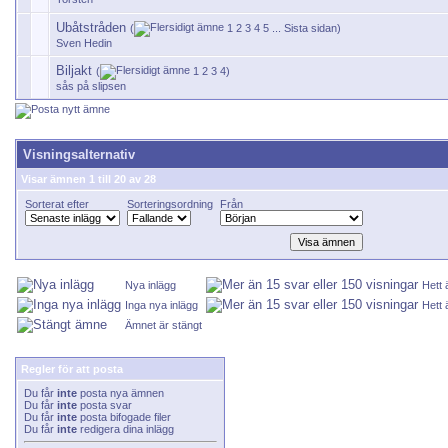
Ubåtstråden
(
1
2
3
4
5
...
Sista sidan
)
Sven Hedin
Biljakt
(
1
2
3
4
)
sås på slipsen
Visningsalternativ
Visar ämnen 1 till 20 av 28
Sorterat efter
Sorteringsordning
Från
Nya inlägg
Hett
Inga nya inlägg
Hett 
Ämnet är stängt
Regler för att posta
Du får
inte
posta nya ämnen
Du får
inte
posta svar
Du får
inte
posta bifogade filer
Du får
inte
redigera dina inlägg