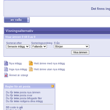
Det finns in
Visningsalternativ
Visar ämnen 0 till 0 av 0
Sorterat efter
Sorteringsordning
Från
Nya inlägg
Hett ämne med nya inlägg
Inga nya inlägg
Hett ämne utan nya inlägg
Ämnet är stängt
Regler för att posta
Du får
inte
posta nya ämnen
Du får
inte
posta svar
Du får
inte
posta bifogade filer
Du får
inte
redigera dina inlägg
BB code
is
på