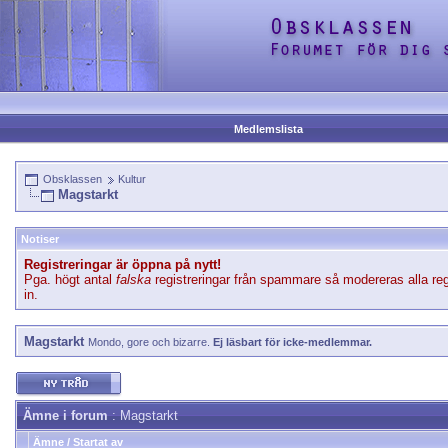
Medlemslista
Obsklassen
Kultur
Magstarkt
Notiser
Registreringar är öppna på nytt!
Pga. högt antal
falska
registreringar från spammare så modereras alla reg
in.
Magstarkt
Mondo, gore och bizarre.
Ej läsbart för icke-medlemmar.
Ämne i forum
: Magstarkt
Ämne
/
Startat av