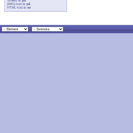
Smilies
är
på
[IMG]
-kod är
på
HTML-kod är
av