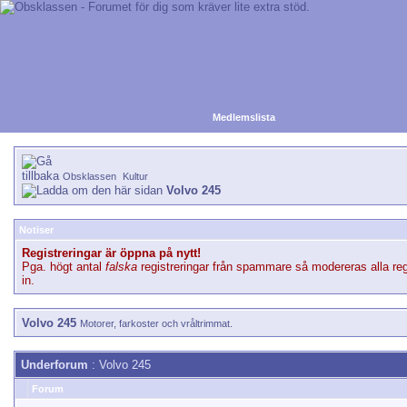
Medlemslista
Obsklassen
Kultur
Volvo 245
Notiser
Registreringar är öppna på nytt!
Pga. högt antal
falska
registreringar från spammare så modereras alla reg
in.
Volvo 245
Motorer, farkoster och vråltrimmat.
Underforum
: Volvo 245
Forum