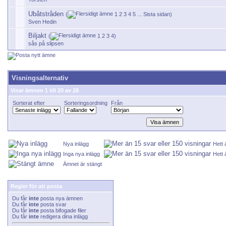
Ubåtstråden
(
1
2
3
4
5
...
Sista sidan
)
Sven Hedin
Biljakt
(
1
2
3
4
)
sås på slipsen
Visningsalternativ
Visar ämnen 1 till 20 av 28
Sorterat efter
Sorteringsordning
Från
Nya inlägg
Hett
Inga nya inlägg
Hett 
Ämnet är stängt
Regler för att posta
Du får
inte
posta nya ämnen
Du får
inte
posta svar
Du får
inte
posta bifogade filer
Du får
inte
redigera dina inlägg