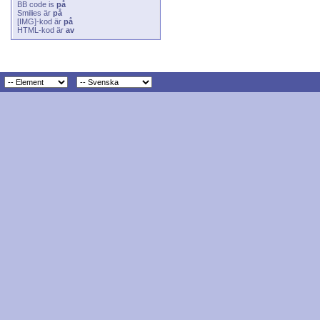
BB code
is
på
Smilies
är
på
[IMG]
-kod är
på
HTML-kod är
av