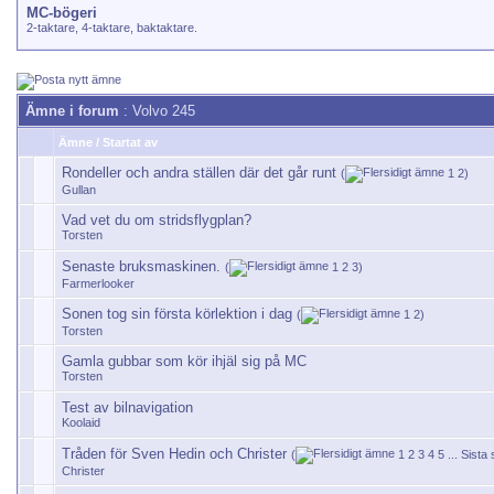
MC-bögeri
2-taktare, 4-taktare, baktaktare.
Ämne i forum
: Volvo 245
Ämne
/
Startat av
Rondeller och andra ställen där det går runt
(
1
2
)
Gullan
Vad vet du om stridsflygplan?
Torsten
Senaste bruksmaskinen.
(
1
2
3
)
Farmerlooker
Sonen tog sin första körlektion i dag
(
1
2
)
Torsten
Gamla gubbar som kör ihjäl sig på MC
Torsten
Test av bilnavigation
Koolaid
Tråden för Sven Hedin och Christer
(
1
2
3
4
5
...
Sista 
Christer