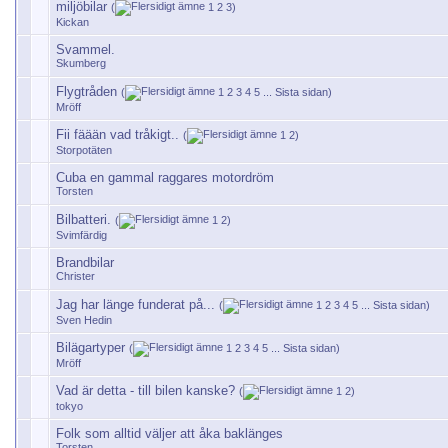
miljöbilar
(
1
2
3
)
Kickan
Svammel.
Skumberg
Flygtråden
(
1
2
3
4
5
...
Sista sidan
)
Mröff
Fii fäään vad tråkigt..
(
1
2
)
Storpotäten
Cuba en gammal raggares motordröm
Torsten
Bilbatteri.
(
1
2
)
Svimfärdig
Brandbilar
Christer
Jag har länge funderat på...
(
1
2
3
4
5
...
Sista sidan
)
Sven Hedin
Bilägartyper
(
1
2
3
4
5
...
Sista sidan
)
Mröff
Vad är detta - till bilen kanske?
(
1
2
)
tokyo
Folk som alltid väljer att åka baklänges
Torsten