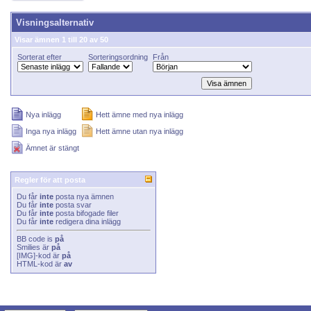
Visningsalternativ
Visar ämnen 1 till 20 av 50
Sorterat efter
Sorteringsordning
Från
Nya inlägg
Hett ämne med nya inlägg
Inga nya inlägg
Hett ämne utan nya inlägg
Ämnet är stängt
Regler för att posta
Du får
inte
posta nya ämnen
Du får
inte
posta svar
Du får
inte
posta bifogade filer
Du får
inte
redigera dina inlägg
BB code
is
på
Smilies
är
på
[IMG]
-kod är
på
HTML-kod är
av