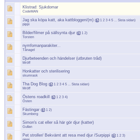
Klistrad:
Sjukdomar
CodeMAN
Jag ska köpa katt, aka kattbloggen/(m)
(
1
2
3
4
5
...
Sista sidan
)
pippi
Bilder/filmer på sällsynta djur
(
1
2
)
Torsten
nymfomanparakiter...
Tånagel
Djurbeteenden och händelser (utbruten tråd)
Mröff
Honkatter och sterilisering
skumrask
Tha Dog Blog
(
1
2
3
4
5
...
Sista sidan
)
Mröff
Östens roadkill
(
1
2
3
4
)
Östen
Fästingar
(
1
2
)
Skumberg
Simon's cat eller så här gör djur (katter)
Gullan
Pet stroller/ Bekvämt att resa med djur /Surpippi
(
1
2
3
)
pippi