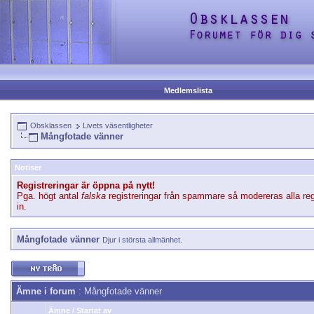
Medlemslista
Obsklassen
Livets väsentligheter
Mångfotade vänner
Notiser
Registreringar är öppna på nytt!
Pga. högt antal
falska
registreringar från spammare så modereras alla reg
in.
Mångfotade vänner
Djur i största allmänhet.
Ämne i forum
: Mångfotade vänner
Ämne
/
Startat av