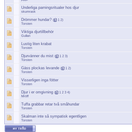
Underliga parningsritualer hos djur
skumrask
Drömmer hundar?
(
1
2
)
Torsten
Viktiga djurtillbehör
Gullan
Lustig liten krabat
Torsten
Djurvänner du mist
(
1
2
3
)
Torsten
Gäss plockas levande
(
1
2
)
Torsten
Visserligen inga fötter
Torsten
Djur i er omgivning
(
1
2
3
4
)
Mröff
Tuffa grabbar retar två småhundar
Torsten
Skalman inte så sympatisk egentligen
Torsten