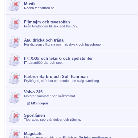
Musik
Rocka fett fattaru ba!
Filmtajm och tevesoffan
Från Grötbögen till Sex and the City.
Äta, dricka och träna
För dig som vill prata om mat, dryck och hälsofrågor.
h@XX0r och teknik- och spelstofiler
IT, datanööördar och spel.
Farbror Barbro och Sofi Fahrman
Prylbögeri, skönhet och mode. I en salig blandning.
Volvo 245
Motorer, farkoster och vråltrimmat.
MC-bögeri
Sportfånen
Tipsrader, sporthändelser och träning.
Magstarkt
Mondo, gore och bizarre.
Ej läsbart för icke-medlemmar.