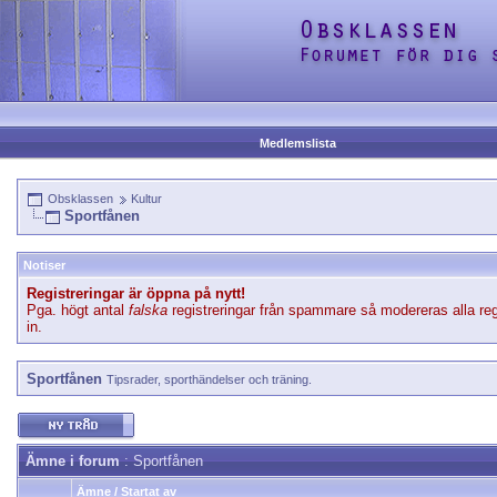
Medlemslista
Obsklassen
Kultur
Sportfånen
Notiser
Registreringar är öppna på nytt!
Pga. högt antal
falska
registreringar från spammare så modereras alla reg
in.
Sportfånen
Tipsrader, sporthändelser och träning.
Ämne i forum
: Sportfånen
Ämne
/
Startat av