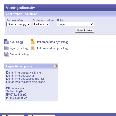
Visningsalternativ
Visar ämnen 1 till 10 av 10
Sorterat efter
Sorteringsordning
Från
Nya inlägg
Hett ämne med nya inlägg
Inga nya inlägg
Hett ämne utan nya inlägg
Ämnet är stängt
Regler för att posta
Du får
inte
posta nya ämnen
Du får
inte
posta svar
Du får
inte
posta bifogade filer
Du får
inte
redigera dina inlägg
BB code
is
på
Smilies
är
på
[IMG]
-kod är
på
HTML-kod är
av