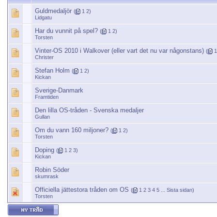
Guldmedaljör
(
1
2
)
Lidgatu
Har du vunnit på spel?
(
1
2
)
Torsten
Vinter-OS 2010 i Walkover (eller vart det nu var någonstans)
(
1
Christer
Stefan Holm
(
1
2
)
Kickan
Sverige-Danmark
Framtiden
Den lilla OS-tråden - Svenska medaljer
Gullan
Om du vann 160 miljoner?
(
1
2
)
Torsten
Doping
(
1
2
3
)
Kickan
Robin Söder
skumrask
Officiella jättestora tråden om OS
(
1
2
3
4
5
...
Sista sidan
)
Torsten