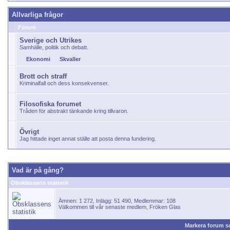
Allvarliga frågor
Forum
Sverige och Utrikes
Samhälle, politik och debatt.
Ekonomi
Skvaller
Brott och straff
Kriminalfall och dess konsekvenser.
Filosofiska forumet
Tråden för abstrakt tänkande kring tillvaron.
Övrigt
Jag hittade inget annat ställe att posta denna fundering.
Vad är på gång?
Obsklassens statistik
Ämnen: 1 272, Inlägg: 51 490, Medlemmar: 108
Välkommen till vår senaste medlem,
Fröken Glas
Markera forum s