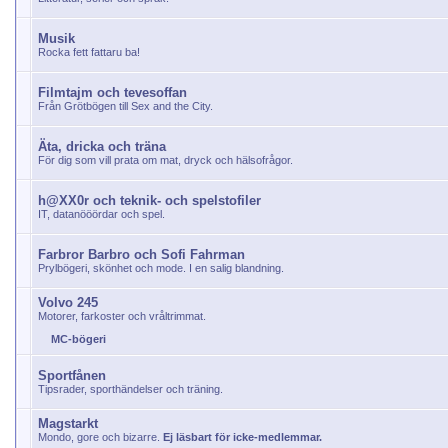
Musik
Rocka fett fattaru ba!
Filmtajm och tevesoffan
Från Grötbögen till Sex and the City.
Äta, dricka och träna
För dig som vill prata om mat, dryck och hälsofrågor.
h@XX0r och teknik- och spelstofiler
IT, datanööördar och spel.
Farbror Barbro och Sofi Fahrman
Prylbögeri, skönhet och mode. I en salig blandning.
Volvo 245
Motorer, farkoster och vråltrimmat.
MC-bögeri
Sportfånen
Tipsrader, sporthändelser och träning.
Magstarkt
Mondo, gore och bizarre.
Ej läsbart för icke-medlemmar.