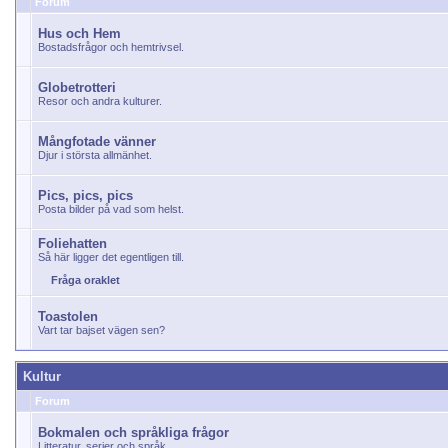
Forum
Hus och Hem
Bostadsfrågor och hemtrivsel.
Globetrotteri
Resor och andra kulturer.
Mångfotade vänner
Djur i största allmänhet.
Pics, pics, pics
Posta bilder på vad som helst.
Foliehatten
Så här ligger det egentligen till.
Fråga oraklet
Toastolen
Vart tar bajset vägen sen?
Kultur
Forum
Bokmalen och språkliga frågor
Litteratur, serier och språk.